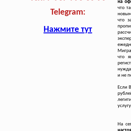
на оф
что т
Telegram:
новым
что з
пропи
Нажмите тут
рассч
экспе
ежед
Мигра
что я
регис
нужда
и не 
Если 
рубле
легит
услугу
На се
наст