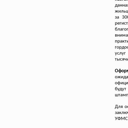
данна
жильц
за 30
регис
благо
вним
практ
гордо
услуг
тысяч
Офор
ожид
офици
будут
штамп
Для о
заклю
УФМС