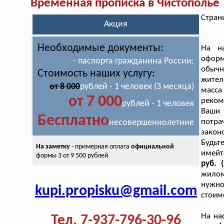
Временная прописка в Чистополье
Стран
Акция
Необходимые документы:
На н
оформ
- паспорта гражданина России;
обычн
Стоимость наших услугу:
жител
от 8 000
рублей - 1 человек (3 месяца)
масса
от 7 000
реком
рублей - 1 человек
Ваши 
Бесплатно
потра
несовершеннолетние
закон
Будьт
На заметку
- примерная оплата
официальной
имейт
формы 3 от 9 500 рублей
руб. 
жилом
нужно
kupi.propisku@gmail.com
стоимо
На на
Тел. 7-937-796-30-96