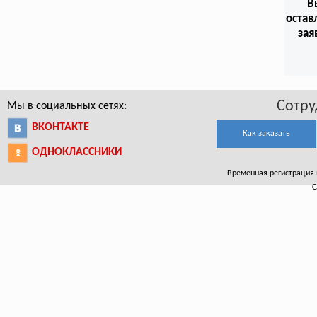
В
остав
зая
Сотру
Мы в социальных сетях:
ВКОНТАКТЕ
Как заказать
ОДНОКЛАССНИКИ
Временная регистрация в
С