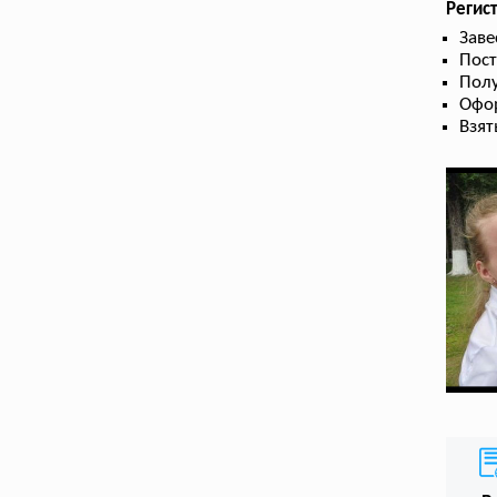
Регис
Заве
Пост
Полу
Офор
Взят